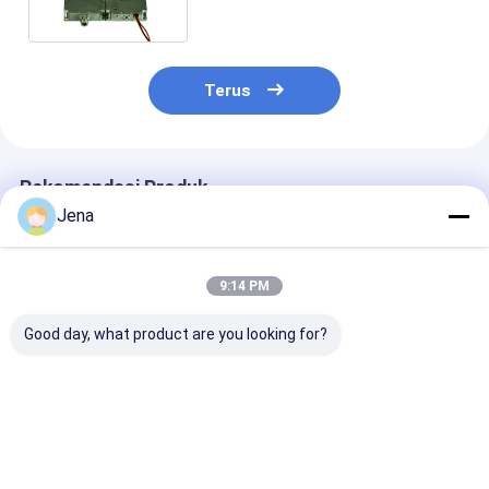
FPV
Terus
Rekomendasi Produk
Jena
9:14 PM
Good day, what product are you looking for?
Modul Jammer RF
Modul Jammer Anti-
Modul Jamme
FPV 433MHz 5.8G
Drone 100W 800-
Drone 100W D
100W untuk
900MHz dengan
Keluaran 600-
Pemblokiran Sinyal
Frekuensi yang
700MHz deng
Drone UAV
Dapat Disesuaikan
Modul RF Anti
Harga terbaik
Harga terbaik
Harga terb
untuk Gangguan
Frekuensi yan