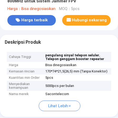
800MHz untuk Sistem Jammer FPV
Harga：Bisa dinegosiasikan
MOQ：5pcs
Harga terbaik
Hubungi sekarang
Deskripsi Produk
,
pengulang sinyal telepon seluler
Cahaya Tinggi
Telepon genggam booster repeater
Harga
Bisa dinegosiasikan
Kemasan rincian
170*74*21,5(26,5) mm (Tanpa Konektor)
Kuantitas min Order
5pcs
Menyediakan
5000pcs per bulan
kemampuan
Nama merek
Sacontelecom
Lihat Lebih