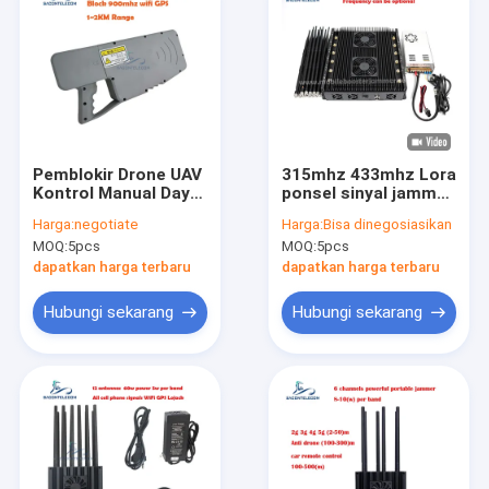
Pemblokir Drone UAV
315mhz 433mhz Lora
Kontrol Manual Daya
ponsel sinyal jammer
40W Jangkauan
12 Band 90w VHF
Harga:
negotiate
Harga:
Bisa dinegosiasikan
1200m Pemblokir
LOJACK
MOQ:
5pcs
MOQ:
5pcs
Sinyal Genggam
dapatkan harga terbaru
dapatkan harga terbaru
Hubungi sekarang
Hubungi sekarang
Beranda
Produk
Video