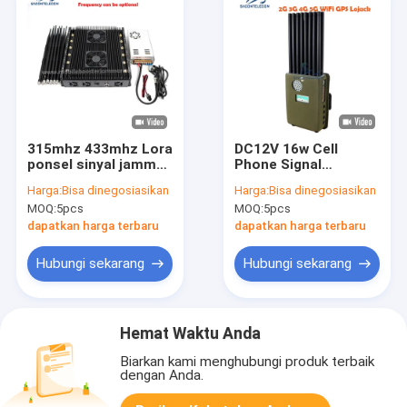
315mhz 433mhz Lora
DC12V 16w Cell
ponsel sinyal jammer
Phone Signal
12 Band 90w VHF
Jammer 4G 5G VHF
Harga:
Bisa dinegosiasikan
Harga:
Bisa dinegosiasikan
LOJACK
UHF Handheld Signal
MOQ:
5pcs
MOQ:
5pcs
Blocker
dapatkan harga terbaru
dapatkan harga terbaru
Hubungi sekarang
Hubungi sekarang
Hemat Waktu Anda
Biarkan kami menghubungi produk terbaik
dengan Anda.