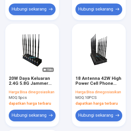
Pengganggu Sinyal Remote Mobil
Hubungi sekarang
Hubungi sekarang
5G Signal Jammer Blocker
Penguat Sinyal Seluler
20W Daya Keluaran
18 Antenna 42W High
2.4G 5.8G Jammer
Power Cell Phone
Sinyal dengan 8
Signal Jammer
Harga:
Bisa dinegosiasikan
Harga:
Bisa dinegosiasikan
Antena Omni-
dengan Jamming
MOQ:
5pcs
MOQ:
10PCS
Directional dan
Radius 40m
Jangkauan Jamming
dapatkan harga terbaru
dapatkan harga terbaru
40m
Hubungi sekarang
Hubungi sekarang