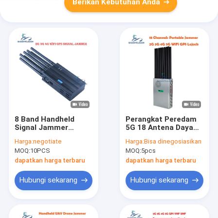
Berikan Kebutuhan Anda
8 Band Handheld
Perangkat Peredam
Signal Jammer
5G 18 Antena Daya
dengan 20m Range
Tinggi dengan
Harga:
negotiate
Harga:
Bisa dinegosiasikan
dan Car Charge untuk
Jangkauan 20m dan
MOQ:
10PCS
MOQ:
5pcs
2G 3G 4G GPS WiFi
Baterai 7.4V untuk
Blocking
Pemblokiran Sinyal
dapatkan harga terbaru
dapatkan harga terbaru
Ponsel
Hubungi sekarang
Hubungi sekarang