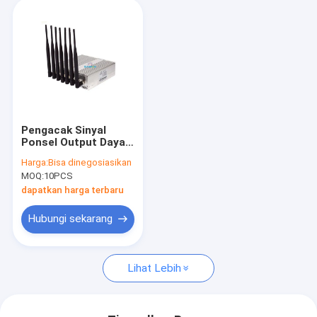
Pengacak Sinyal
Ponsel Output Daya
16W dengan
Harga:
Bisa dinegosiasikan
Jangkauan
MOQ:
10PCS
Pengacakan 50m dan
7 Pita yang Dapat
dapatkan harga terbaru
Dipilih
Hubungi sekarang
Lihat Lebih