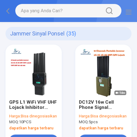
Jammer Sinyal Ponsel
(35)
GPS L1 WiFi VHF UHF
DC12V 16w Cell
Lojack Inhibitor
Phone Signal
Sinyal Ponsel 16 Tipe
Jammer 4G 5G VHF
Harga:
Bisa dinegosiasikan
Harga:
Bisa dinegosiasikan
Anten
UHF Handheld Signal
MOQ:
10PCS
MOQ:
5pcs
Blocker
dapatkan harga terbaru
dapatkan harga terbaru