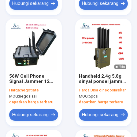
Hubungi sekarang
Hubungi sekarang
56W Cell Phone
Handheld 2.4g 5.8g
Signal Jammer 12
sinyal ponsel jammer
Band VHF UHF RC
12 saluran GSM
Harga:
negotiate
Harga:
Bisa dinegosiasikan
Signal Jammer CDMA
CDMA
MOQ:
negosiasi
MOQ:
5pcs
dapatkan harga terbaru
dapatkan harga terbaru
Hubungi sekarang
Hubungi sekarang