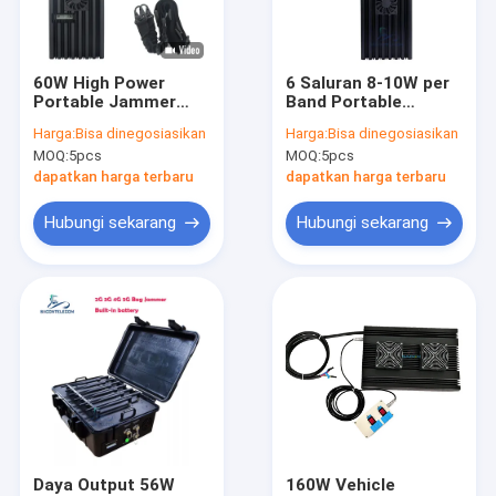
Pertunjukan VR
Tentang Kami
60W High Power
6 Saluran 8-10W per
Portable Jammer
Band Portable
Tur Pabrik
dengan Radius 40m
Jammer dengan
Harga:
Bisa dinegosiasikan
Harga:
Bisa dinegosiasikan
dan 12 Saluran untuk
Jamming Radius 50m
MOQ:
5pcs
MOQ:
5pcs
2G 3G 4G 5G WiFi
untuk memblokir
Kontrol Kualitas
GPS Lojack
sinyal ponsel
dapatkan harga terbaru
dapatkan harga terbaru
Hubungi Kami
Hubungi sekarang
Hubungi sekarang
Berita
Kasus
Jammer Sinyal Ponsel
Jammer Sinyal Ponsel
Daya Output 56W
160W Vehicle