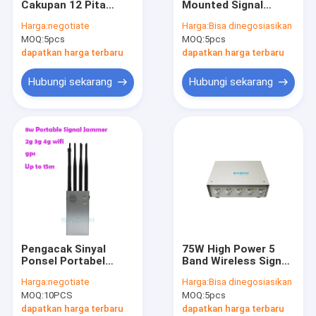
Cakupan 12 Pita
Mounted Signal
Modul jammer anti drone
Radius Jangkauan
Jammer dengan
Harga:
negotiate
Harga:
Bisa dinegosiasikan
60m Perangkat
Antena Omni-
MOQ:
detektor anti drone
5pcs
MOQ:
5pcs
Peredam Sinyal
directional dan DC-
Ponsel Pemblokir
12V/24V Power
dapatkan harga terbaru
dapatkan harga terbaru
Sinyal Seluler
Supply
Jammer Sinyal Wifi
Hubungi sekarang
Hubungi sekarang
Portable Signal Jammer
Jammer Ponsel Penjara
GPS Jammer Ponsel
Jammer Sinyal Daya Tinggi
Jammer yang dipasang pada kendaraan
Pengacak Sinyal
75W High Power 5
Manpack Jammer
Ponsel Portabel
Band Wireless Signal
8000mAH Baterai
Jammer dengan
Harga:
negotiate
Harga:
Bisa dinegosiasikan
Jarak 15m dengan 8
Omni Glass Antenna
Konvoi Bom Jammer
MOQ:
10PCS
MOQ:
5pcs
Antena untuk Perisai
untuk Lokasi Aman
yang Ditingkatkan
dapatkan harga terbaru
dapatkan harga terbaru