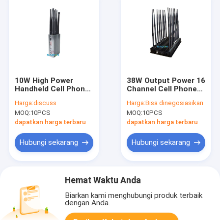
10W High Power
38W Output Power 16
Handheld Cell Phone
Channel Cell Phone
Signal Jammer
Signal Jammer
Harga:
discuss
Harga:
Bisa dinegosiasikan
dengan 10 Antenna
dengan Jamming
MOQ:
10PCS
MOQ:
10PCS
dan Jamming Range
Range 40m untuk
30m
penggunaan dalam
dapatkan harga terbaru
dapatkan harga terbaru
ruangan
Hubungi sekarang
Hubungi sekarang
Hemat Waktu Anda
Biarkan kami menghubungi produk terbaik
dengan Anda.