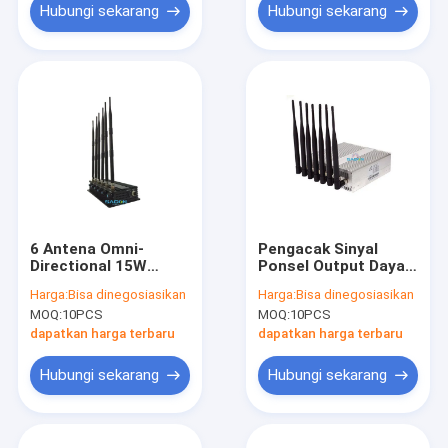
Hubungi sekarang
Hubungi sekarang
6 Antena Omni-
Pengacak Sinyal
Directional 15W
Ponsel Output Daya
Output Power 50m
16W dengan
Harga:
Bisa dinegosiasikan
Harga:
Bisa dinegosiasikan
Jamming Range Cell
Jangkauan
MOQ:
10PCS
MOQ:
10PCS
Phone Signal
Pengacakan 50m dan
Jammer untuk Ruang
7 Pita yang Dapat
dapatkan harga terbaru
dapatkan harga terbaru
Pertemuan
Dipilih
Hubungi sekarang
Hubungi sekarang