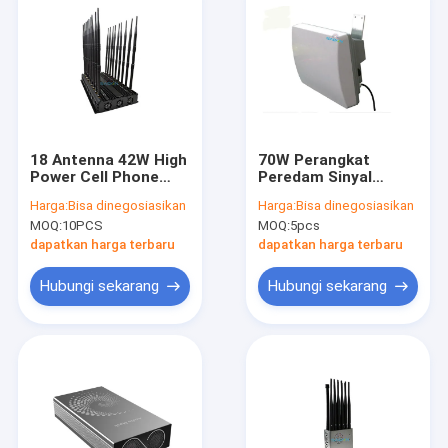
18 Antenna 42W High
70W Perangkat
Power Cell Phone
Peredam Sinyal
Signal Jammer
Ponsel Tahan Air 7
Harga:
Bisa dinegosiasikan
Harga:
Bisa dinegosiasikan
dengan Jamming
Saluran dengan
MOQ:
10PCS
MOQ:
5pcs
Radius 40m
Antena Internal untuk
Penggunaan Luar
dapatkan harga terbaru
dapatkan harga terbaru
Ruangan
Hubungi sekarang
Hubungi sekarang
Beranda
Produk
Video