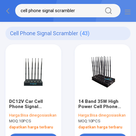
Cell Phone Signal Scrambler
(43)
DC12V Car Cell
14 Band 35W High
Phone Signal
Power Cell Phone
Jammer dengan 6
Signal Jammer
Harga:
Bisa dinegosiasikan
Harga:
Bisa dinegosiasikan
Omni Antenna dan
dengan 4 kipas
MOQ:
10PCS
MOQ:
10PCS
15W Output Power
pendingin dan 70m
untuk Ruang
Shield
dapatkan harga terbaru
dapatkan harga terbaru
Konferensi