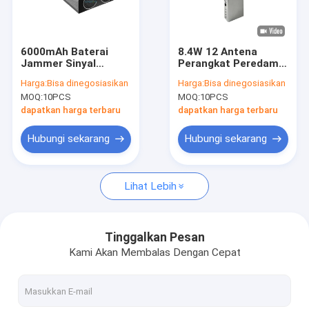
Pertunjukan VR
Tentang Kami
6000mAh Baterai
8.4W 12 Antena
Jammer Sinyal
Perangkat Peredam
Tur Pabrik
Ponsel dengan
Sinyal Genggam
Harga:
Bisa dinegosiasikan
Harga:
Bisa dinegosiasikan
Radius 1,5m dan
dengan Radius
MOQ:
10PCS
MOQ:
10PCS
Sudut Perisai 90°
Perisai 20m untuk
Kontrol Kualitas
untuk Memblokir
Pemblokiran Sinyal
dapatkan harga terbaru
dapatkan harga terbaru
Sinyal Audio
Ponsel dan Seluler
Hubungi Kami
Hubungi sekarang
Hubungi sekarang
Berita
Lihat Lebih
Kasus
Tinggalkan Pesan
Kami Akan Membalas Dengan Cepat
Jammer Sinyal Ponsel
Jammer Sinyal Ponsel