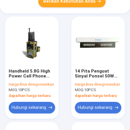
Berikan Kebutuhan Anda
Handheld 5.8G High
14 Pita Penguat
Power Cell Phone
Sinyal Ponsel 50W
Signal Jammer
dengan Jangkauan
Harga:
Bisa dinegosiasikan
Harga:
Bisa dinegosiasikan
dengan 8 Band dan
Gangguan 5-30m
MOQ:
10PCS
MOQ:
10PCS
Baterai 4700mAh
dapatkan harga terbaru
dapatkan harga terbaru
Hubungi sekarang
Hubungi sekarang