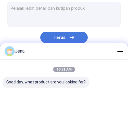
Modul jammer anti drone
detektor anti drone
Jammer Sinyal Wifi
Terus
Portable Signal Jammer
Jena
Jammer Ponsel Penjara
Kategori Kami
GPS Jammer Ponsel
10:31 AM
Jammer Sinyal Daya Tinggi
Good day, what product are you looking for?
Jammer yang dipasang pada kendaraan
Manpack Jammer
Jammer Sinyal
Jammer Sinyal
Modul jammer 
Konvoi Bom Jammer
Ponsel
Ponsel
drone