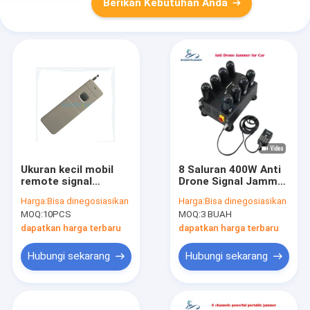
Berikan Kebutuhan Anda
Ukuran kecil mobil
8 Saluran 400W Anti
remote signal
Drone Signal Jammer
jammer baterai
dengan 1.5G 2.4G
Harga:
Bisa dinegosiasikan
Harga:
Bisa dinegosiasikan
lithium jamming
5.8G 5.2G FPV untuk
MOQ:
10PCS
MOQ:
3 BUAH
radius hingga 100m
Mobil
dapatkan harga terbaru
dapatkan harga terbaru
Hubungi sekarang
Hubungi sekarang