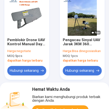
Pemblokir Drone UAV
Pengacau Sinyal UAV
Kontrol Manual Daya
Jarak 3KM 360
40W Jangkauan
Derajat dengan
Harga:
negotiate
Harga:
Bisa dinegosiasikan
1200m Pemblokir
Deteksi Pita Penuh
MOQ:
5pcs
MOQ:
1pcs
Sinyal Genggam
untuk Sistem Anti-
Drone
dapatkan harga terbaru
dapatkan harga terbaru
Hubungi sekarang
Hubungi sekarang
Hemat Waktu Anda
Biarkan kami menghubungi produk terbaik
dengan Anda.