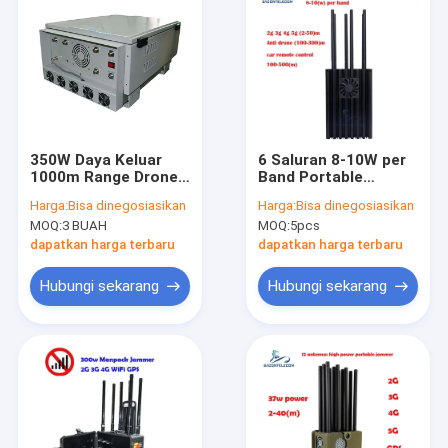
350W Daya Keluar
6 Saluran 8-10W per
1000m Range Drone
Band Portable
Jammer untuk
Jammer dengan
Harga:
Bisa dinegosiasikan
Harga:
Bisa dinegosiasikan
operasi terus
Jamming Radius 50m
MOQ:
3 BUAH
MOQ:
5pcs
menerus di iklim
untuk memblokir
panas
sinyal ponsel
dapatkan harga terbaru
dapatkan harga terbaru
Hubungi sekarang
Hubungi sekarang
Beranda
Produk
Video