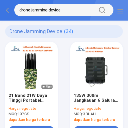
Drone Jamming Device
(34)
21 Band 21W Daya
135W 300m
Tinggi Portabel
Jangkauan 6 Saluran
Signal Jammer
Jammer Sinyal
Harga:
negotiate
Harga:
negotiate
dengan Radius 30m
Ponsel dan Jammer
MOQ:
10PCS
MOQ:
3 BUAH
untuk Pemblokiran
Drone UAV untuk
Frekuensi Global
Sistem Jamming
dapatkan harga terbaru
dapatkan harga terbaru
Penjara