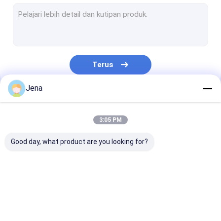
Modul jammer anti drone
detektor anti drone
Jammer Sinyal Wifi
Terus
Portable Signal Jammer
Jena
Jammer Ponsel Penjara
Kategori Kami
GPS Jammer Ponsel
3:05 PM
Jammer Sinyal Daya Tinggi
Good day, what product are you looking for?
Jammer yang dipasang pada kendaraan
Manpack Jammer
Jammer Sinyal
Jammer Sinyal
Modul jammer 
Konvoi Bom Jammer
Ponsel
Ponsel
drone