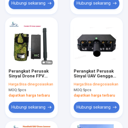
Hubungi sekarang
Hubungi sekarang
Perangkat Perusak
Perangkat Perusak
Sinyal Drone FPV
Sinyal UAV Genggam
Portabel Genggam
dengan Jangkauan
Harga:
Bisa dinegosiasikan
Harga:
Bisa dinegosiasikan
dengan Jangkauan
Perusakan 250m,
MOQ:
5pcs
MOQ:
5pcs
1.5km dan Daya
Daya Output 24W,
Tinggi 50W untuk
dan 4 Pita Frekuensi
dapatkan harga terbaru
dapatkan harga terbaru
Perusak Sinyal Anti
Drone UAV
Hubungi sekarang
Hubungi sekarang