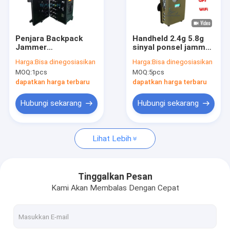
Pertunjukan VR
Tentang Kami
Penjara Backpack
Handheld 2.4g 5.8g
Jammer
sinyal ponsel jammer
Tur Pabrik
Menggunakan Blok
12 saluran GSM
Harga:
Bisa dinegosiasikan
Harga:
Bisa dinegosiasikan
Bom
CDMA
MOQ:
1pcs
MOQ:
5pcs
Kontrol Kualitas
dapatkan harga terbaru
dapatkan harga terbaru
Hubungi Kami
Hubungi sekarang
Hubungi sekarang
Berita
Lihat Lebih
Kasus
Tinggalkan Pesan
Kami Akan Membalas Dengan Cepat
Jammer Sinyal Ponsel
Jammer Sinyal Ponsel