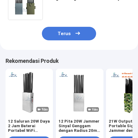
Output 10W untuk GPS Lora Lojack
Radio Frequency Jamming
Terus
Rekomendasi Produk
12 Saluran 20W Daya
12 Pita 20W Jammer
21W Output P
2 Jam Baterai
Sinyal Genggam
Portable Signa
Portabel WiFi
dengan Radius 20m
Jammer deng
Jammer untuk
untuk 2G 3G 4G 5G
Jamming Rang