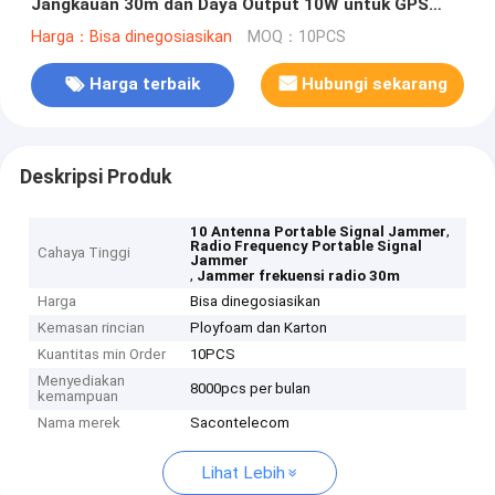
Jangkauan 30m dan Daya Output 10W untuk GPS
Lora Lojack Radio Frequency Jamming
Harga：Bisa dinegosiasikan
MOQ：10PCS
Harga terbaik
Hubungi sekarang
Deskripsi Produk
,
10 Antenna Portable Signal Jammer
Radio Frequency Portable Signal
Cahaya Tinggi
Jammer
,
Jammer frekuensi radio 30m
Harga
Bisa dinegosiasikan
Kemasan rincian
Ployfoam dan Karton
Kuantitas min Order
10PCS
Menyediakan
8000pcs per bulan
kemampuan
Nama merek
Sacontelecom
Lihat Lebih